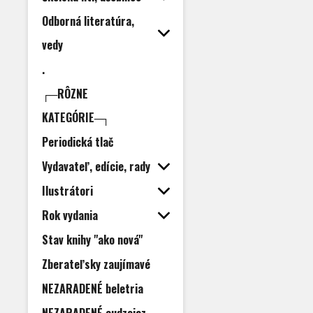
Odborná literatúra,
vedy
.
┌─RÔZNE
KATEGÓRIE─┐
Periodická tlač
Vydavateľ, edície, rady
Ilustrátori
Rok vydania
Stav knihy "ako nová"
Zberateľsky zaujímavé
NEZARADENÉ beletria