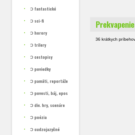
Ɔ fantastické
Ɔ sci-fi
Prekvapenie 
Ɔ horory
36 krátkych príbehov 
Ɔ trilery
Ɔ cestopisy
Ɔ poviedky
Ɔ pamäti, reportáže
Ɔ povesti, báj, epos
Ɔ div. hry, scenáre
Ɔ poézia
Ɔ cudzojazyčné