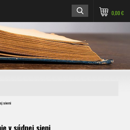
0,00 €
j sieni
ie v súdnej sieni