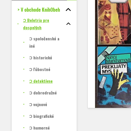
> V obchode KnihObeh
Ɔ Beletria pre
dospelých
Ɔ spoločenské a
iné
Ɔ historické
Ɔ ľúbostné
Ɔ detektívne
Ɔ dobrodružné
Ɔ vojnové
Ɔ biografické
Ɔ humorné