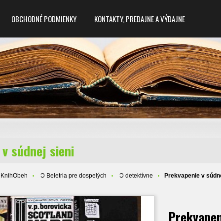
OBCHODNÉ PODMIENKY
KONTAKTY, PREDAJNE A VÝDAJNE
v súdnej sieni
 KnihObeh
Ɔ Beletria pre dospelých
Ɔ detektívne
Prekvapenie v súdne
Prekvapen