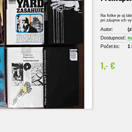
Na fotke je aj tá
pri záujme ich v
Autor:
(z
Dostupnosť:
n
Počet ks:
1
1,- €