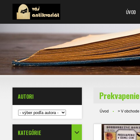
ÚVOD
Prekvapenie 
AUTORI
Úvod
> V obchode
KATEGÓRIE