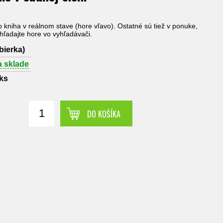
to kniha v reálnom stave (hore vľavo). Ostatné sú tiež v ponuke,
yhľadajte hore vo vyhľadávači.
bierka)
a sklade
ks
DO KOŠÍKA