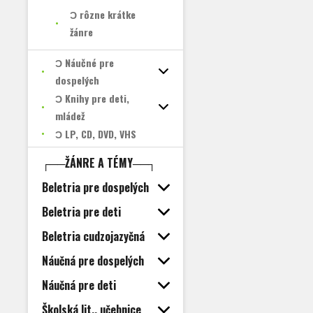
Ɔ rôzne krátke
žánre
Ɔ Náučné pre
dospelých
Ɔ Knihy pre deti,
mládež
Ɔ LP, CD, DVD, VHS
┌──ŽÁNRE A TÉMY──┐
Beletria pre dospelých
Beletria pre deti
Beletria cudzojazyčná
Náučná pre dospelých
Náučná pre deti
Školská lit., učebnice