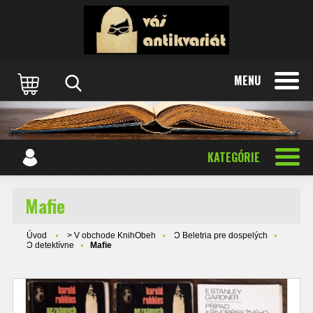
MENU
KATEGÓRIE
Mafie
Úvod
> V obchode KnihObeh
Ɔ Beletria pre dospelých
Ɔ detektívne
Mafie