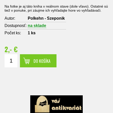
Na fotke je aj táto kniha v reálnom stave (dole vľavo). Ostatné sú
tiež v ponuke, pri záujme ich vyhľadajte hore vo vyhľadávači.
Autor:
Polkehn - Szeponik
Dostupnosť:
na sklade
Počet ks:
1
ks
2,- €
DO KOŠÍKA