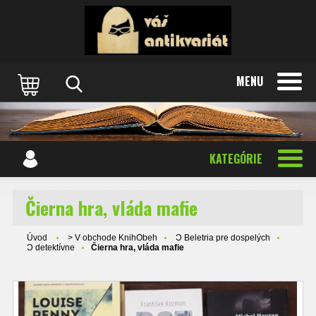
MENU
KATEGÓRIE
Čierna hra, vláda mafie
Úvod
> V obchode KnihObeh
Ɔ Beletria pre dospelých
Ɔ detektívne
Čierna hra, vláda mafie