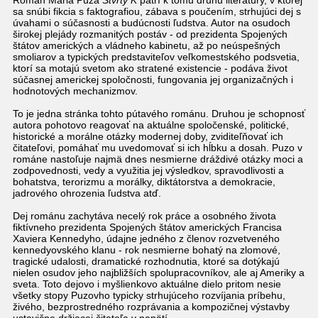
Román Maria Puza
Štvrtý K
patrí k tomu druhu literatúry, v ktorej
sa snúbi fikcia s faktografiou, zábava s poučením, strhujúci dej s
úvahami o súčasnosti a budúcnosti ľudstva. Autor na osudoch
širokej plejády rozmanitých postáv - od prezidenta Spojených
štátov amerických a vládneho kabinetu, až po neúspešných
smoliarov a typických predstaviteľov veľkomestského podsvetia,
ktorí sa motajú svetom ako stratené existencie - podáva život
súčasnej americkej spoločnosti, fungovania jej organizačných i
hodnotových mechanizmov.
To je jedna stránka tohto pútavého románu. Druhou je schopnosť
autora pohotovo reagovať na aktuálne spoločenské, politické,
historické a morálne otázky modernej doby, zviditeľňovať ich
čitateľovi, pomáhať mu uvedomovať si ich hĺbku a dosah. Puzo v
románe nastoľuje najmä dnes nesmierne dráždivé otázky moci a
zodpovednosti, vedy a využitia jej výsledkov, spravodlivosti a
bohatstva, terorizmu a morálky, diktátorstva a demokracie,
jadrového ohrozenia ľudstva atď.
Dej románu zachytáva necelý rok práce a osobného života
fiktívneho prezidenta Spojených štátov amerických Francisa
Xaviera Kennedyho, údajne jedného z členov rozvetveného
kennedyovského klanu - rok nesmierne bohatý na zlomové,
tragické udalosti, dramatické rozhodnutia, ktoré sa dotýkajú
nielen osudov jeho najbližších spolupracovníkov, ale aj Ameriky a
sveta. Toto dejovo i myšlienkovo aktuálne dielo pritom nesie
všetky stopy Puzovho typicky strhujúceho rozvíjania príbehu,
živého, bezprostredného rozprávania a kompozičnej výstavby