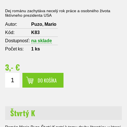
Dej románu zachytáva necelý rok práce a osobného života
fiktívneho prezidenta USA
Autor:
Puzo, Mario
Kód:
K83
Dostupnosť:
na sklade
Počet ks:
1
ks
3,- €
DO KOŠÍKA
Štvrtý K