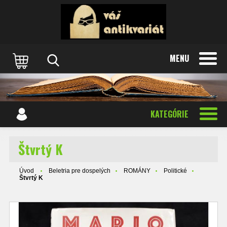
MENU
KATEGÓRIE
Štvrtý K
Úvod
Beletria pre dospelých
ROMÁNY
Politické
Štvrtý K